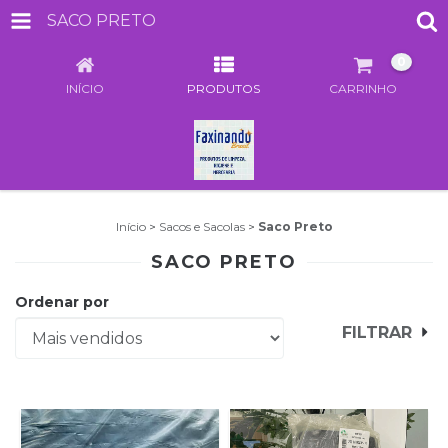
SACO PRETO
0
INÍCIO
PRODUTOS
CARRINHO
Início
>
Sacos e Sacolas
>
Saco Preto
SACO PRETO
Ordenar por
FILTRAR