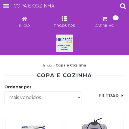
COPA E COZINHA
0
INÍCIO
PRODUTOS
CARRINHO
Início
>
Copa e Cozinha
COPA E COZINHA
Ordenar por
FILTRAR