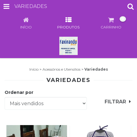
VARIEDADES
0
INÍCIO
PRODUTOS
CARRINHO
Início
>
Acessórios e Utensílios
>
Variedades
VARIEDADES
Ordenar por
FILTRAR