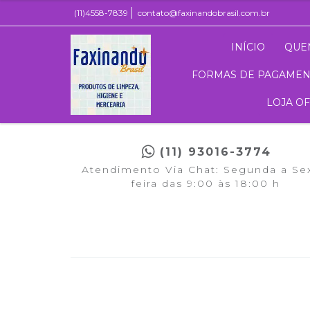
(11)4558-7839
contato@faxinandobrasil.com.br
INÍCIO
QUE
FORMAS DE PAGAME
LOJA O
(11) 93016-3774
Atendimento Via Chat: Segunda a Se
feira das 9:00 às 18:00 h