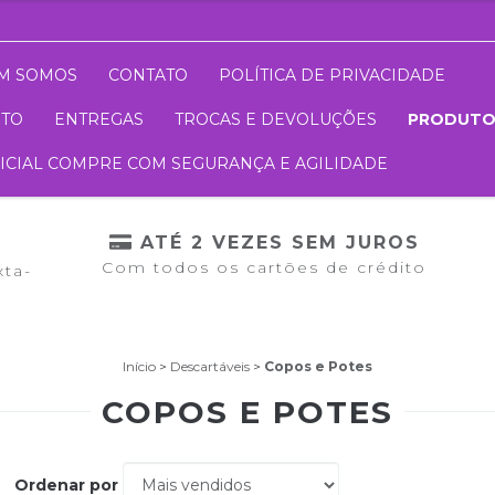
M SOMOS
CONTATO
POLÍTICA DE PRIVACIDADE
NTO
ENTREGAS
TROCAS E DEVOLUÇÕES
PRODUT
FICIAL COMPRE COM SEGURANÇA E AGILIDADE
ATÉ 2 VEZES SEM JUROS
Com todos os cartões de crédito
xta-
Início
>
Descartáveis
>
Copos e Potes
COPOS E POTES
Ordenar por