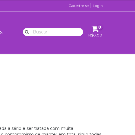
Cadastre-se
Login
0
S
R$0,00
a a sério e ser tratada com muita
o compromisso de manter em total sigilo todas