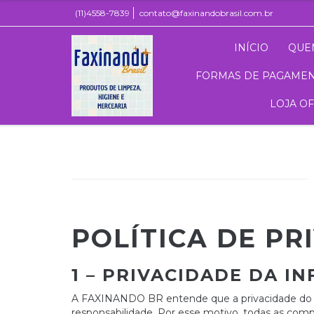
(11)4558-7839
contato@faxinandobrasil.com.br
INÍCIO
QUE
FORMAS DE PAGAME
LOJA O
POLÍTICA DE PR
1 – PRIVACIDADE DA 
A FAXINANDO BR entende que a privacidade do cl
responsabilidade. Por esse motivo, todas as co