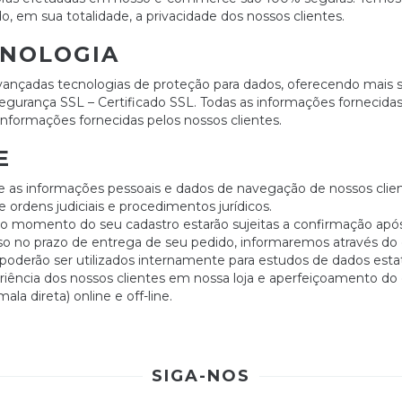
o, em sua totalidade, a privacidade dos nossos clientes.
CNOLOGIA
çadas tecnologias de proteção para dados, oferecendo mais se
segurança SSL – Certificado SSL. Todas as informações fornecida
 informações fornecidas pelos nossos clientes.
E
s informações pessoais e dados de navegação de nossos clientes
ordens judiciais e procedimentos jurídicos.
no momento do seu cadastro estarão sujeitas a confirmação após 
so no prazo de entrega de seu pedido, informaremos através do e
derão ser utilizados internamente para estudos de dados estatí
riência dos nossos clientes em nossa loja e aperfeiçoamento do
a direta) online e off-line.
SIGA-NOS