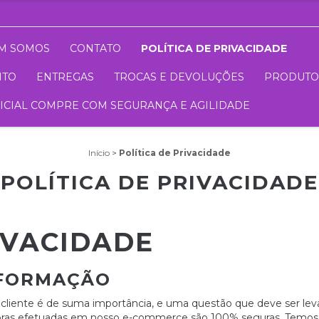
M SOMOS
CONTATO
POLÍTICA DE PRIVACIDADE
NTO
ENTREGAS
TROCAS E DEVOLUÇÕES
PRODUTO
FICIAL COMPRE COM SEGURANÇA E AGILIDADE
Início
>
Política de Privacidade
POLÍTICA DE PRIVACIDADE
IVACIDADE
INFORMAÇÃO
iente é de suma importância, e uma questão que deve ser levad
mpras efetuadas em nosso e-commerce são 100% seguras. Temos 