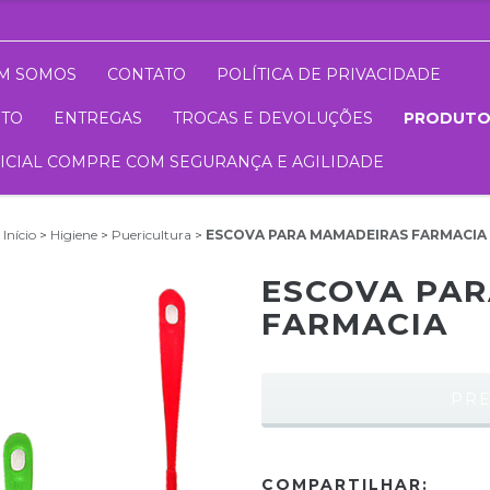
M SOMOS
CONTATO
POLÍTICA DE PRIVACIDADE
NTO
ENTREGAS
TROCAS E DEVOLUÇÕES
PRODUT
FICIAL COMPRE COM SEGURANÇA E AGILIDADE
Início
>
Higiene
>
Puericultura
>
ESCOVA PARA MAMADEIRAS FARMACIA
ESCOVA PA
FARMACIA
COMPARTILHAR: