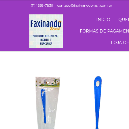
(11)4558-7839
contato@faxinandobrasil.com.br
INÍCIO
QUE
FORMAS DE PAGAME
LOJA O