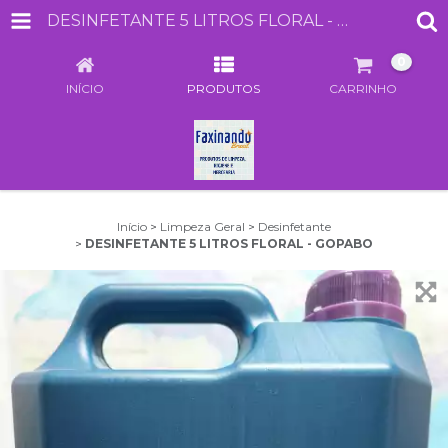
DESINFETANTE 5 LITROS FLORAL - GOPABO
0
INÍCIO
PRODUTOS
CARRINHO
Início
>
Limpeza Geral
>
Desinfetante
>
DESINFETANTE 5 LITROS FLORAL - GOPABO