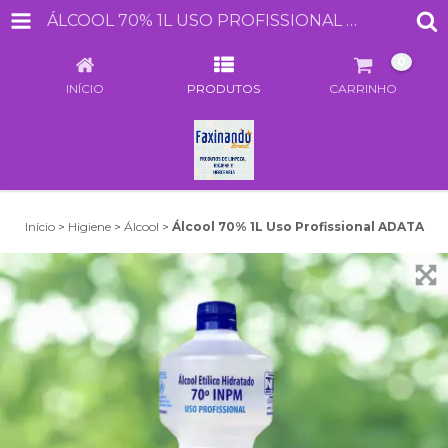
ÁLCOOL 70% 1L USO PROFISSIONAL ADATA
0
INÍCIO
PRODUTOS
CARRINHO
Início
>
Higiene
>
Álcool
>
Álcool 70% 1L Uso Profissional ADATA